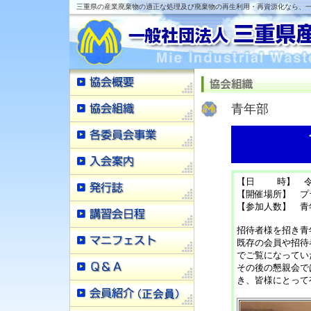
三重県の産業廃棄物の適正な処理及び廃棄物の再生利用・再資源化なら、一
青年部
【日 時】 令和2
【開催場所】 プ
【参加人数】 青年
招待者様を招き青
既存の会員や招待
でご覧になってい
その後の懇親会で
き、皆様にとって