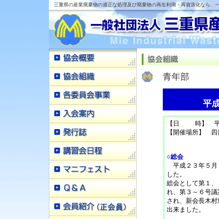
三重県の産業廃棄物の適正な処理及び廃棄物の再生利用・再資源化なら、一
青年部
平成
【日 時】 平成2
【開催場所】 四
○総会
平成２３年５月
した。
総会として第１、
れ、第３～６号議
され、新会長木村
出来ました。