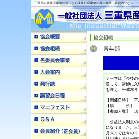
三重県の産業廃棄物の適正な処理及び廃棄物の再生利用・再資源化なら、一
青年部
テーマは「今後の
題して、講師に久
を迎え、平成20
【開催日時】 平成
【場 所】 じ
【参加人数】 18
公益法人制度の根
になりました。三
月末までは今のま
社団法人又は一般