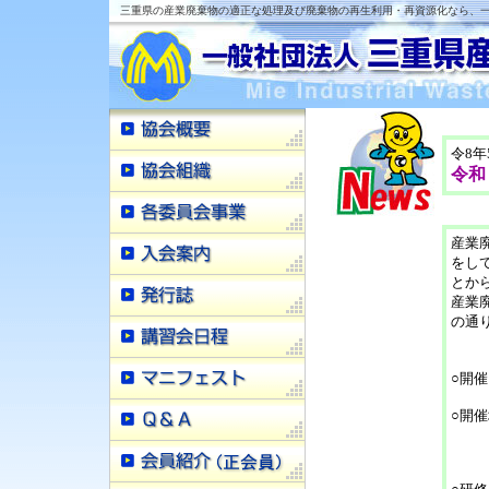
三重県の産業廃棄物の適正な処理及び廃棄物の再生利用・再資源化なら、一
令8年
令和
産業
をし
とか
産業
の通
○開催
○開
(