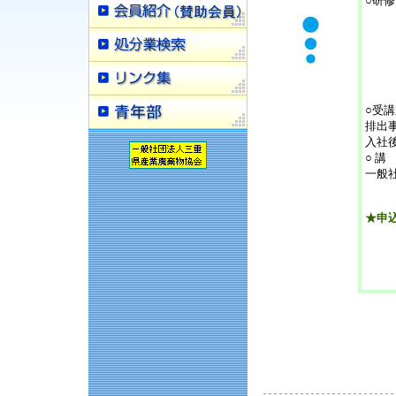
○研
・
・
行
上
○受
排出
入社
○ 講
一般
★申