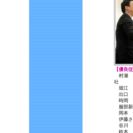
【優良従
村瀬 
堀江 
出口 
時岡 
服部
岡本 
伊藤さ
谷川 
鈴木