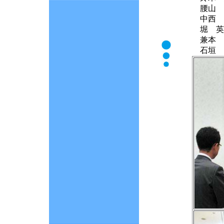
腰山 
中西 
堀 英
兼本 
石垣 