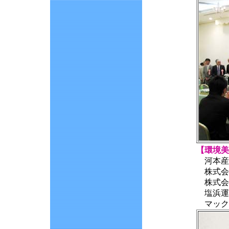
【環境美
河本産
株式会
株式会
塩浜運
マック