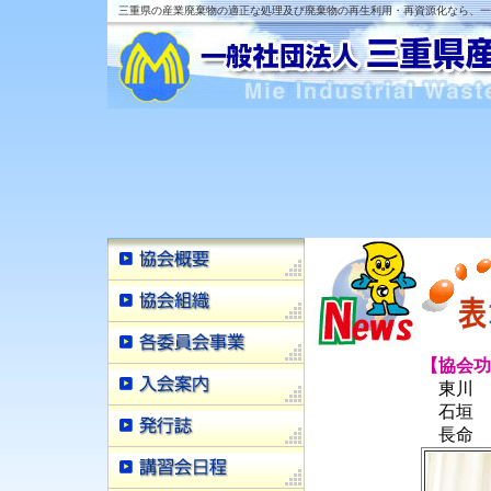
三重県の産業廃棄物の適正な処理及び廃棄物の再生利用・再資源化なら、一
【協会功
東川 
石垣 
長命 