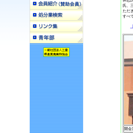
井忍
氏、
ただ
すべ
開会