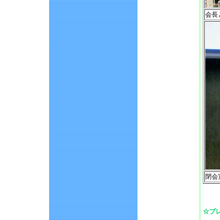
会長
閉会
☆プ