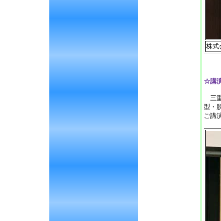
株式
☆講演
三重
型・
ご講