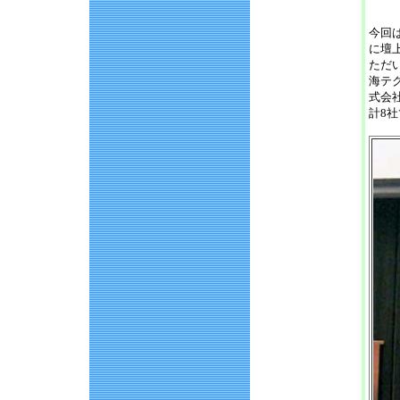
（1
今回
に壇
ただ
海テ
式会
計8