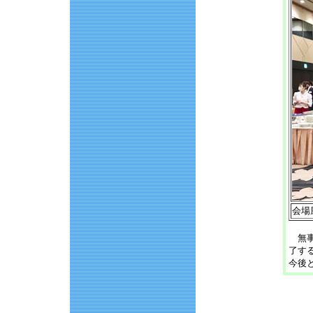
会場
無事
了す
今後