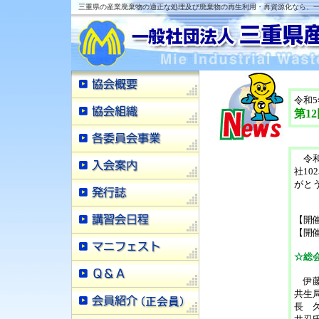
三重県の産業廃棄物の適正な処理及び廃棄物の再生利用・再資源化なら、一
令和5
第1
令和
社1
がと
【開催
【開
☆総会
伊藤
共生
長 