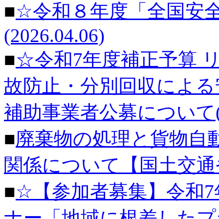
■
☆令和８年度「全国安
(2026.04.06)
■
☆令和7年度補正予算 
故防止・分別回収による
補助事業者公募について(202
■
廃棄物の処理と貨物自
関係について【国土交通省】(2
■
☆【参加者募集】令和7年
ナー「地域に根差したプ